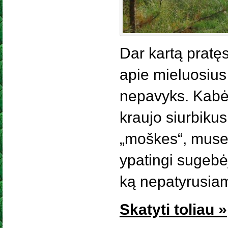
Dar kartą pratęs
apie mieluosius
nepavyks. Kabės
kraujo siurbiku
„moškes“, musel
ypatingi sugebė
ką nepatyrusiam
Skatyti toliau »